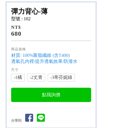
彈力背心-薄
型號 : 102
NT$
680
商品規格
材質: 100%聚脂纖維 (含T400)
透氣孔內裡/提升透氣效果/防潑水
尺寸
-1橘
-2丈青
-3蒂芬妮綠
點我詢價
分享到