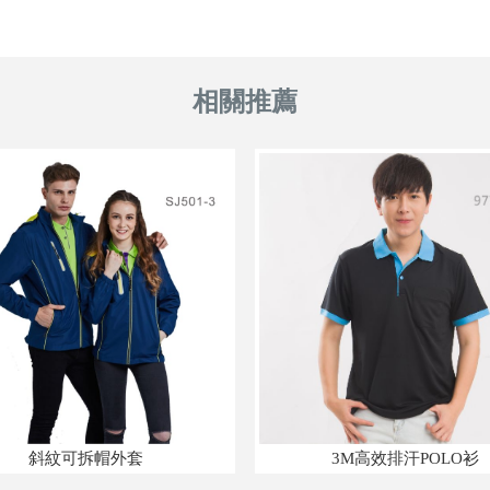
斜紋可拆帽外套
3M高效排汗POLO衫