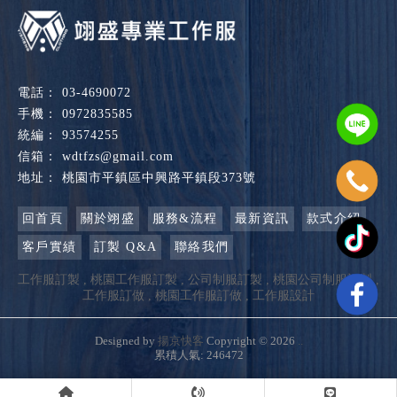
03-4690072
0972835585
93574255
wdtfzs@gmail.com
桃園市平鎮區中興路平鎮段373號
回首頁
關於翊盛
服務&流程
最新資訊
款式介紹
客戶實績
訂製 Q&A
聯絡我們
工作服訂製
桃園工作服訂製
公司制服訂製
桃園公司制服訂製
工作服訂做
桃園工作服訂做
工作服設計
Designed by
揚京快客
Copyright © 2026
..
累積人氣: 246472