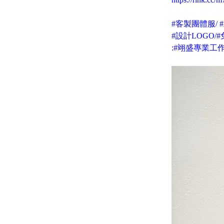
#客製團體服/ 
#設計LOGO/
:#翊盛專業工