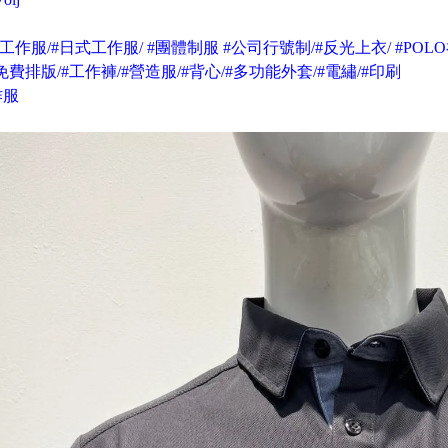
#工作服/#日式工作服/ #團體制服 #公司行號制/#反光上衣/ #POLO
#免費排版/#工作褲/#營造服/#背心/#多功能外套/#電繡/#印刷
作服