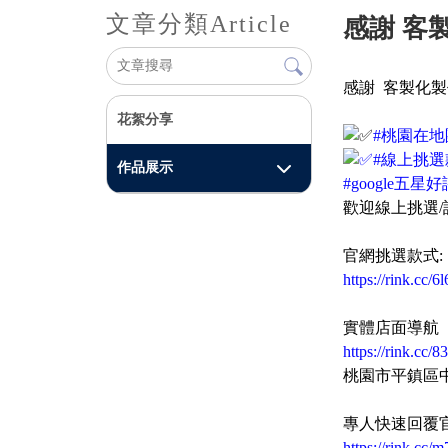
文章分類
Article
感謝 客
感謝 客製化製
花絮分享
#桃園在
#線上挑選
作品展示
#google五星
歡迎線上挑選/
官網挑選款式:
https://rink.cc/6
實體店面導航
https://rink.cc/8
桃園市平鎮區中
專人快速回覆官方
https://rink.cc/m