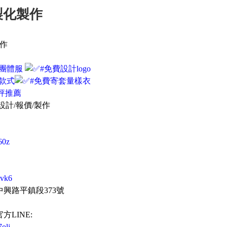
製化製作
作
地團體服
#免費設計logo
款式
#免費寄套量樣衣
好評推薦
設計/報價/製作
l60z
3vk6
興路平鎮段373號
LINE:
7olj